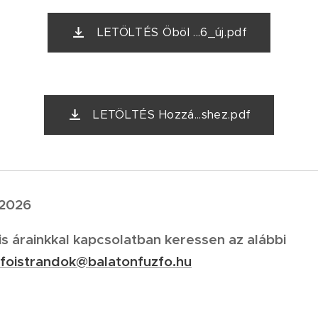
LETÖLTÉS Öböl ...6_új.pdf
LETÖLTÉS Hozzá...shez.pdf
 2026
is árainkkal kapcsolatban keressen az alábbi
zfoistrandok@balatonfuzfo.hu