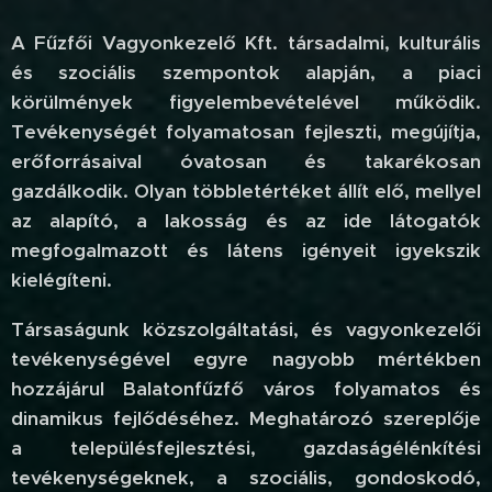
A Fűzfői Vagyonkezelő Kft. társadalmi, kulturális
és szociális szempontok alapján, a piaci
körülmények figyelembevételével működik.
Tevékenységét folyamatosan fejleszti, megújítja,
erőforrásaival óvatosan és takarékosan
gazdálkodik. Olyan többletértéket állít elő, mellyel
az alapító, a lakosság és az ide látogatók
megfogalmazott és látens igényeit igyekszik
kielégíteni.
Társaságunk közszolgáltatási, és vagyonkezelői
tevékenységével egyre nagyobb mértékben
hozzájárul Balatonfűzfő város folyamatos és
dinamikus fejlődéséhez. Meghatározó szereplője
a településfejlesztési, gazdaságélénkítési
tevékenységeknek, a szociális, gondoskodó,