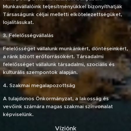
Munkavállalóink teljesítményükkel bizonyíthatják
Társaságunk céljai melletti elkötelezettségüket,
lojalitásukat.
3. Felelősségvállalás
Felelősséget vállalunk munkánkért, döntéseinkért,
a ránk bízott erőforrásokért. Társadalmi
felelősséget vállalunk társadalmi, szociális és
kulturális szempontok alapján.
4. Szakmai megalapozottság
A tulajdonos Önkormányzat, a lakosság és
vevőink számára magas szakmai színvonalat
képviselünk.
Víziónk