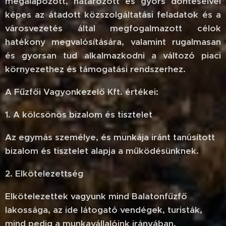
megalapozott, határozott és gyors döntéseivel
képes az átadott közszolgáltatási feladatok és a
városvezetés által megfogalmazott célok
hatékony megvalósítására, valamint rugalmasan
és gyorsan tud alkalmazkodni a változó piaci
környezethez és támogatási rendszerhez.
A Fűzfői Vagyonkezelő Kft. értékei:
1. A kölcsönös bizalom és tisztelet
Az egymás személye, és munkája iránt tanúsított
bizalom és tisztelet alapja a működésünknek.
2. Elkötelezettség
Elkötelezettek vagyunk mind Balatonfűzfő
lakossága, az ide látogató vendégek, turisták,
mind pedig a munkavállalóink irányában.